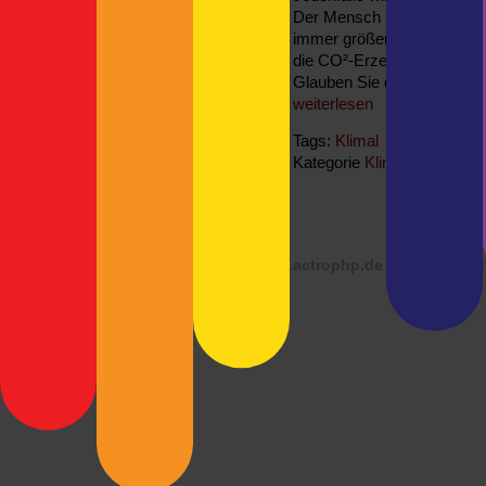
Der Mensch produziert zu
immer größeren Treibhause
die CO²-Erzeugung eindä
Glauben Sie das wirklich?
weiterlesen
Tags:
Klimal
Kategorie
Klimalüge
|
3 Kom
© 2026 ·
blog.actrophp.de
läuft mit
Word