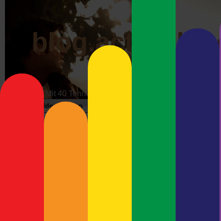
blog.actrophp.
Mit 40 Tonnen über die Datenautobahn
Bildergalerien
Impressum
Werbung
Wunschzet
Die Flut kommt!
Neueste Beiträge
Das Land Schleswig-Holste
195.000 Haushalte in der v
Meshcore-Repeater Preetz-
Sturmflut gewarnt und das 
West
wird. Auf 18 Seiten wird er
Debian Trixie und Keybase –
auswirkt und wie man sich
Immer Ärger mit Wayland
bis zum Hals steht. „
Nur Sa
Debian 13 (Trixie) und
Es gibt … keine absolute S
Ultimaker Cura