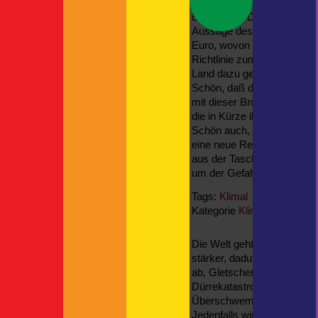
werden die Gefahren zun
The Child oder auch: Grogu
Bötticher
(CDU). Die Kosten
Neue Kamerahalterung
Aussage des
Schleswig-Ho
Neueste Kommentare
Euro, wovon die Hälfte vo
Richtlinie zum Hochwasse
Britta
zu
Spanien
Land dazu gezwungen, so v
Rundgang | F!XMBR
zu
Schön, daß die Landesregier
Kreuzfahrtschiff mit Autodeck
mit dieser Broschüre, sond
Thorsten
zu
ASP
die in Kürze ihre Runde ma
Thorsten
zu
Schön auch, daß nicht ein 
actro
zu
eine neue Rechtfertigung d
aus der Tasche zu ziehen.
um der Gefahr zu begegne
Tags:
Klimal
Kategorie
Klimalüge
|
Kommen
Die Welt geht unter. Der Tr
stärker, dadurch wird es 
ab, Gletscher schrumpfen 
Dürrekatastrophen, währen
Überschwemmungen kommt. 
Jedenfalls wird uns das so 