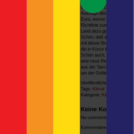
werden die Gefahren zun
The Child oder auch: Grogu
Bötticher
(CDU). Die Kosten
Neue Kamerahalterung
Aussage des
Schleswig-Ho
Neueste Kommentare
Euro, wovon die Hälfte vo
Richtlinie zum Hochwasse
Britta
zu
Spanien
Land dazu gezwungen, so v
Rundgang | F!XMBR
zu
Schön, daß die Landesregier
Kreuzfahrtschiff mit Autodeck
mit dieser Broschüre, sond
Thorsten
zu
ASP
die in Kürze ihre Runde ma
Thorsten
zu
Schön auch, daß nicht ein 
actro
zu
eine neue Rechtfertigung d
aus der Tasche zu ziehen.
um der Gefahr zu begegne
Veröffentlicht/gesichtet 24. 
Tags:
Klimal
Kategorie:
Klimalüge
Keine Kommentar
No comments yet.
Kommentare sind nicht erla