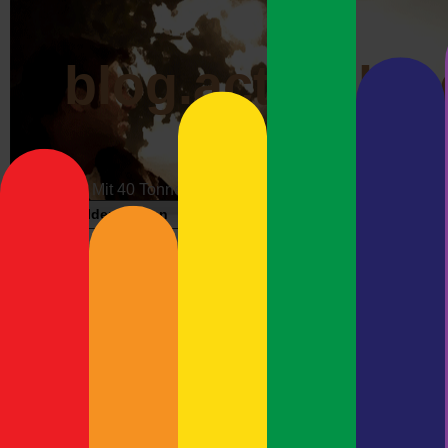
blog.actrophp.
Mit 40 Tonnen über die Datenautobahn
Bildergalerien
Impressum
Werbung
Wunschzet
Die Flut kommt!
Neueste Beiträge
Das Land Schleswig-Holste
195.000 Haushalte in der v
Meshcore-Repeater Preetz-
Sturmflut gewarnt und das 
West
wird. Auf 18 Seiten wird er
Debian Trixie und Keybase –
auswirkt und wie man sich
Immer Ärger mit Wayland
bis zum Hals steht. „
Nur Sa
Debian 13 (Trixie) und
Es gibt … keine absolute S
Ultimaker Cura