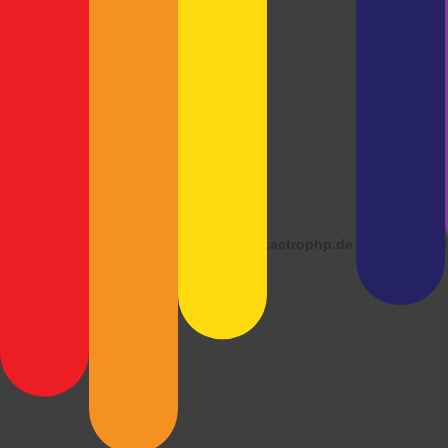
© 2026 ·
blog.actrophp.de
läuft mit
Word