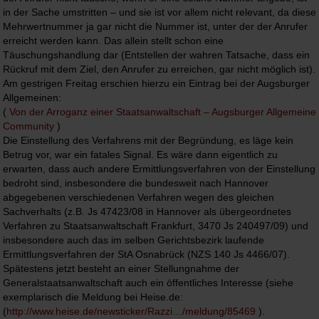
in der Sache umstritten – und sie ist vor allem nicht relevant, da diese
Mehrwertnummer ja gar nicht die Nummer ist, unter der der Anrufer
erreicht werden kann. Das allein stellt schon eine
Täuschungshandlung dar (Entstellen der wahren Tatsache, dass ein
Rückruf mit dem Ziel, den Anrufer zu erreichen, gar nicht möglich ist).
Am gestrigen Freitag erschien hierzu ein Eintrag bei der Augsburger
Allgemeinen:
(
Von der Arroganz einer Staatsanwaltschaft – Augsburger Allgemeine
Community
)
Die Einstellung des Verfahrens mit der Begründung, es läge kein
Betrug vor, war ein fatales Signal. Es wäre dann eigentlich zu
erwarten, dass auch andere Ermittlungsverfahren von der Einstellung
bedroht sind, insbesondere die bundesweit nach Hannover
abgegebenen verschiedenen Verfahren wegen des gleichen
Sachverhalts (z.B. Js 47423/08 in Hannover als übergeordnetes
Verfahren zu Staatsanwaltschaft Frankfurt, 3470 Js 240497/09) und
insbesondere auch das im selben Gerichtsbezirk laufende
Ermittlungsverfahren der StA Osnabrück (NZS 140 Js 4466/07).
Spätestens jetzt besteht an einer Stellungnahme der
Generalstaatsanwaltschaft auch ein öffentliches Interesse (siehe
exemplarisch die Meldung bei Heise.de:
(
http://www.heise.de/newsticker/Razzi…/meldung/85469
).