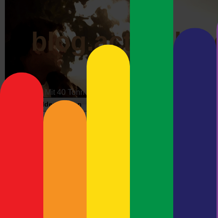
blog.actrophp.
Mit 40 Tonnen über die Datenautobahn
Bildergalerien
Impressum
Werbung
Wunschzet
Archiv der Kate
und Abartiges'
Neueste Beiträge
Meshcore-Repeater Preetz-
Debian 13 (Trixi
West
Die beiden wollten auf Te
Debian Trixie und Keybase –
Cura liegt als AppImage vo
Immer Ärger mit Wayland
geschmeidig starten, es br
Debian 13 (Trixie) und
Debian 12 war das auch all
Ultimaker Cura