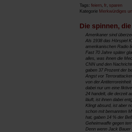
Tags:
feiern
,
fr
,
sparen
Kategorie
Merkwürdiges un
Die spinnen, di
Amerikaner sind überze
Als 1938 das Hörspiel 
amerikanischen Radio li
Fast 70 Jahre später g
alles, was ihnen die Me
CNN und den Nachricht
gaben 37 Prozent der be
Angst vor Terrorattacken
von der Antiterroreinhe
dabei nur um eine fiktiv
24 handelt, die derze
läuft, ist ihnen dabei en
Klingt absurd, ist aber
schon mit bemannten Mo
hat, gaben 14 % der Bef
Geheimwaffe gegen terro
Denn wenn Jack Bauer ei