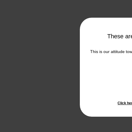
These a
This is our attitude to
Click he