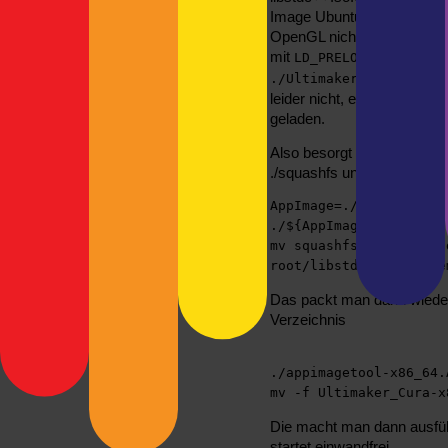
Image Ubuntu verwendet un
OpenGL nicht finden kann 
mit
LD_PRELOAD=/usr/lib
./Ultimaker-Cura-5.10.
leider nicht, es wird imme
geladen.
Also besorgt man sich
App
./squashfs und „löscht“ die 
AppImage=./Ultimaker-C
./${AppImage} --appima
mv squashfs-root/libst
root/libstdc++.so.6.re
Das packt man dann wieder
Verzeichnis
./appimagetool-x86_64.
mv -f Ultimaker_Cura-x
Die macht man dann ausfüh
startet einwandfrei.