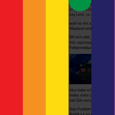
The Child oder auch: Grogu
/tmp/.mount_UltiMaAAkA
Neue Kamerahalterung
error: /lib/x86_64-lin
wayland.so.1: undefine
Neueste Kommentare
Britta
zu
Spanien
warf es mir auf der Konsol
Rundgang | F!XMBR
zu
Wayland sind schuld.
Kreuzfahrtschiff mit Autodeck
Mit
Thorsten
zu
ASP
WAYLAND_DISPLAY="" 
Thorsten
zu
bekam ich d
X64.AppImage
actro
zu
Fehlermeldung auf dem De
Also habe ich nacheinand
vieles mehr durchsucht, neui
viel Zeit verschwendet auf
Das Problem liegt etwas ti
libstdc++.so.6 ist inkompat