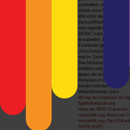
verhindern, noch können sie
Gehör verschaffen, lasst un
Wie ernst die Lage ist, wird
Zensurinfrastruktur in den
wird eigentlich überall genut
DENIC nutzt BIND, um deu
anzubinden. Die etwas fla
Funktionen ja nicht aktiviere
„Geschmäckle“, das gleich
mal im Zusammenhang mit 
Machtinstrumente werden i
etabliert sind. Davon mal 
gegen die erweckten Begehr
Ressourcen bindet, die gut
werden könnten.
Weiterführende Links:
eff.org: An Explosion of Oppo
fightforthefuture.org
heise.de: BIND Entwickler 
netzpolitik.org: American 
netzpolitik.org: Die USA a
SOPA (PDF)