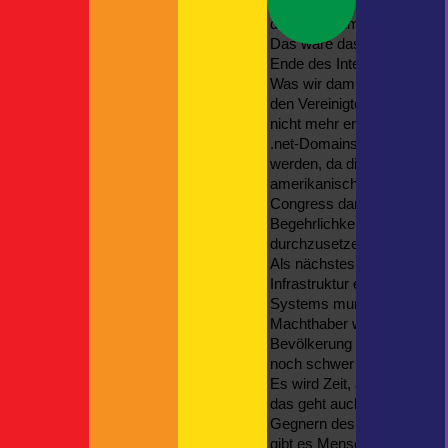
vorab zu prüfen, bevor sie 
The Child oder auch: Grogu
der Gefahr im Nacken, dass
Neue Kamerahalterung
Das wäre das Ende der fre
Neueste Kommentare
Ende des Internets wie wir
Was wir damit zu tun habe
Britta
zu
Spanien
den Vereinigten Staaten bet
Rundgang | F!XMBR
zu
nicht mehr erreichbar. Der Z
Kreuzfahrtschiff mit Autodeck
.net-Domains, die außerha
Thorsten
zu
ASP
werden, da diese in Amerik
Thorsten
zu
amerikanischer Rechtsprec
actro
zu
Congress damit durchkommt
Begehrlichkeiten geweckt, 
durchzusetzen, das ist nur e
Als nächstes wird dann die
Infrastruktur erst etabliert 
Systems mundtot gemacht, 
Machthaber wird unmöglich 
Bevölkerung durch gleichg
noch schwer bis gar nicht 
Es wird Zeit, aufzuwachen
das geht auch von hier aus. 
Gegnern des Gesetzes, Ar
gibt es Menschen, die wie