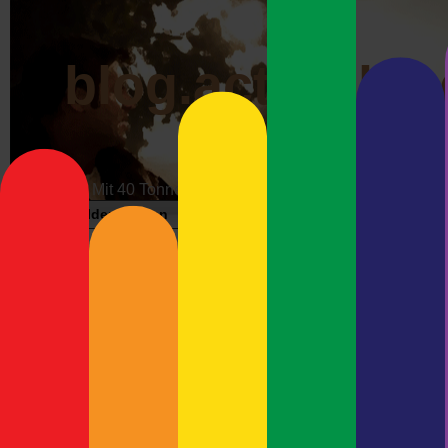
blog.actrophp.
Mit 40 Tonnen über die Datenautobahn
Bildergalerien
Impressum
Werbung
Wunschzet
Weckruf
Neueste Beiträge
Der amerikanische Congress
etablieren. Es soll ein Ge
Meshcore-Repeater Preetz-
Einsatz von Blacklists und
West
werden, Webseiten zu bloc
Debian Trixie und Keybase –
Copyright verstoßen, mit an
Immer Ärger mit Wayland
Hand der Content-Mafia gel
Debian 13 (Trixie) und
Forenbetreiber, Blogger, e
Ultimaker Cura