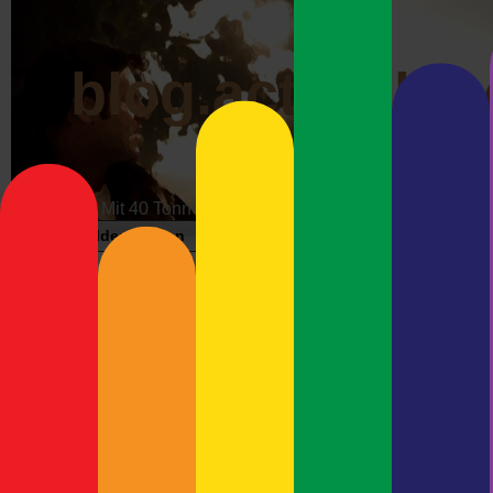
blog.actrophp.
Mit 40 Tonnen über die Datenautobahn
Bildergalerien
Impressum
Werbung
Wunschzet
Debian Sarge u
Neueste Beiträge
Musste ich heute mal insta
Problem. Vielen Dank für 
Meshcore-Repeater Preetz-
Beim herumstöbern bin ich
West
wird ein Ruleset für
mod_se
Debian Trixie und Keybase –
WordPress-Plugin
und natü
Immer Ärger mit Wayland
Hmm.. Google wird ausgesp
Debian 13 (Trixie) und
Request: blog.actrophp
Ultimaker Cura