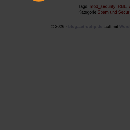
Tags:
mod_security
,
RBL
,
Kategorie
Spam und Securi
© 2026 ·
blog.actrophp.de
läuft mit
Word