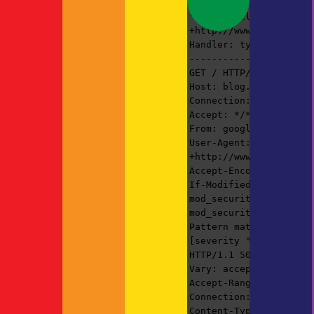
[15/May/2008:10:31:10 
The Child oder auch: Grogu
"-" "Mozilla/5.0 (comp
Neue Kamerahalterung
+http://www.google.com
Neueste Kommentare
Handler: type-map
----------------------
Britta
zu
Spanien
GET / HTTP/1.1
Rundgang | F!XMBR
zu
Host: blog.actrophp.de
Kreuzfahrtschiff mit Autodeck
Connection: Keep-alive
Thorsten
zu
ASP
Accept: */*
Thorsten
zu
From: googlebot(at)goo
actro
zu
User-Agent: Mozilla/5.
+http://www.google.com
Accept-Encoding: gzip,
If-Modified-Since: Thu
mod_security-action: 5
mod_security-message: 
Pattern match "66\\.24
[severity "EMERGENCY"]
HTTP/1.1 500 Internal 
Vary: accept-language,
Accept-Ranges: bytes
Connection: close
Content-Type: text/htm