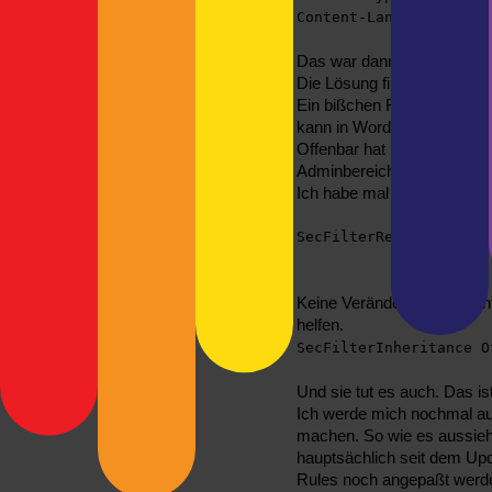
Content-Language: en
Das war dann nicht so im S
Die Lösung findet sich
hier
Ein bißchen Feinarbeit ist
kann in WordPress zwar edi
Offenbar hat mod_security
Adminbereich.
Ich habe mal versucht, ein
SecFilterRemove 300018
Keine Veränderung. Eine .h
helfen.
SecFilterInheritance O
Und sie tut es auch. Das ist
Ich werde mich nochmal au
machen. So wie es aussieh
hauptsächlich seit dem Upd
Rules noch angepaßt werd