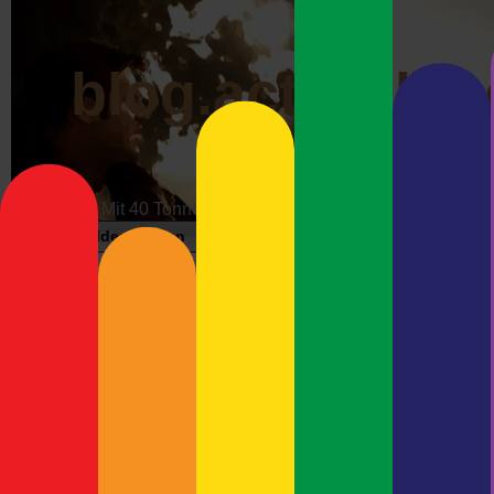
blog.actrophp.
Mit 40 Tonnen über die Datenautobahn
Bildergalerien
Impressum
Werbung
Wunschzet
Mein Anet
Neueste Beiträge
Ich habe einen Anet A8 geb
ich mir schon im Voraus be
Meshcore-Repeater Preetz-
von einem Freund, um die f
West
Kleinzeugs zu drucken.
Debian Trixie und Keybase –
Immer Ärger mit Wayland
Inzwischen ist ein ausgew
Debian 13 (Trixie) und
Körper und eingen Extras d
Ultimaker Cura
Einhausung aus 2 IKEA LA