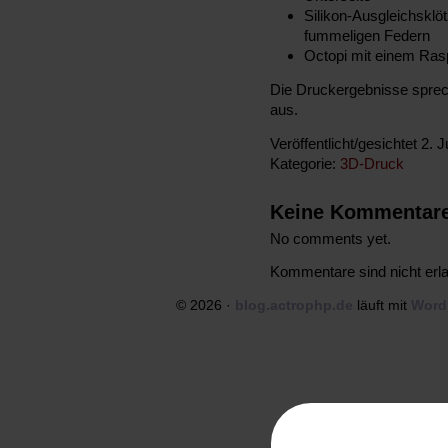
Silikon-Ausgleichsklötz
fummeligen Federn
Octopi mit einem Ra
Die Druckergebnisse spreche
aus.
Veröffentlicht/gesichtet 2. J
Kategorie:
3D-Druck
Keine Kommentar
No comments yet.
Kommentare sind nicht erla
© 2026 ·
blog.actrophp.de
läuft mit
Word