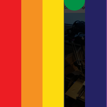
The Child oder auch: Grogu
Neue Kamerahalterung
Die Ausgangsbasis sah in 
Neueste Kommentare
Britta
zu
Spanien
Rundgang | F!XMBR
zu
Kreuzfahrtschiff mit Autodeck
Thorsten
zu
ASP
Thorsten
zu
actro
zu