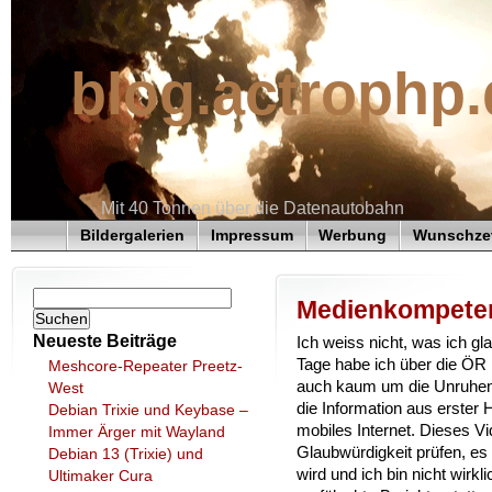
blog.actrophp.
Mit 40 Tonnen über die Datenautobahn
Bildergalerien
Impressum
Werbung
Wunschzet
Medienkompete
Neueste Beiträge
Ich weiss nicht, was ich gl
Tage habe ich über die ÖR 
Meshcore-Repeater Preetz-
auch kaum um die Unruhen i
West
die Information aus erster
Debian Trixie und Keybase –
mobiles Internet. Dieses Vi
Immer Ärger mit Wayland
Glaubwürdigkeit prüfen, es i
Debian 13 (Trixie) und
wird und ich bin nicht wirkl
Ultimaker Cura