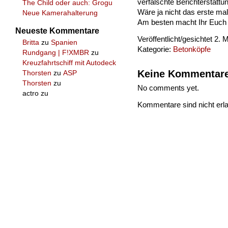
verfälschte Berichterstatt
The Child oder auch: Grogu
Wäre ja nicht das erste ma
Neue Kamerahalterung
Am besten macht Ihr Euch s
Neueste Kommentare
Veröffentlicht/gesichtet 2.
Britta
zu
Spanien
Kategorie:
Betonköpfe
Rundgang | F!XMBR
zu
Kreuzfahrtschiff mit Autodeck
Keine Kommentar
Thorsten
zu
ASP
Thorsten
zu
No comments yet.
actro
zu
Kommentare sind nicht erla