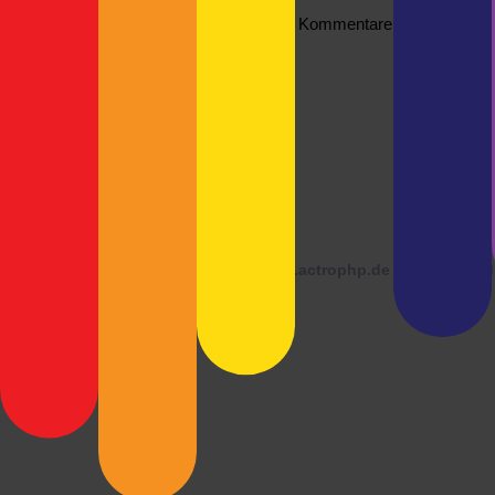
Kommentare sind nicht erla
© 2026 ·
blog.actrophp.de
läuft mit
Word