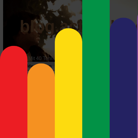
blog.actrophp.
Mit 40 Tonnen über die Datenautobahn
Bildergalerien
Impressum
Werbung
Wunschzet
Ich habs gewagt
Neueste Beiträge
..und bin umgestiegen von 
Gestern hab ich Ordnung g
Meshcore-Repeater Preetz-
bevor ich mich an das Wag
West
Heute dann erst einmal au
Debian Trixie und Keybase –
angeworfen.
update
Immer Ärger mit Wayland
Auf diesem Wege nochmal 
Debian 13 (Trixie) und
Anleitung.
Ultimaker Cura