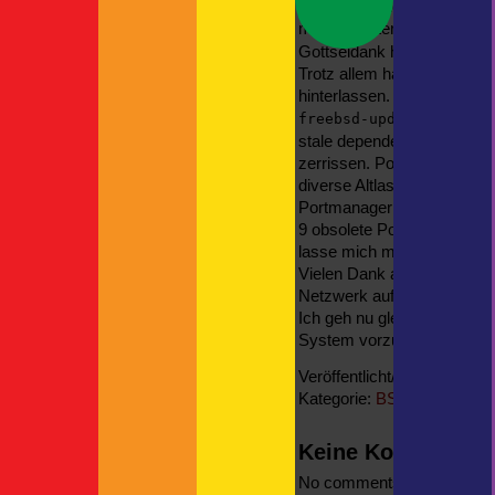
Etwas geschockt war ich n
The Child oder auch: Grogu
mergemaster:
Neue Kamerahalterung
/etc/group
Gottseidank hinterlässt er 
Neueste Kommentare
Trotz allem hat er meine U
Britta
zu
Spanien
hinterlassen. Nicht schlimm
Rundgang | F!XMBR
zu
läuft bes
freebsd-update
Kreuzfahrtschiff mit Autodeck
stale dependencies hinterl
Thorsten
zu
ASP
zerrissen. Portupgrade funk
Thorsten
zu
diverse Altlasten aus dem
actro
zu
Portmanager scheint aber ga
9 obsolete Ports entfernt un
lasse mich mal überrasche
Vielen Dank auch an die J
Netzwerk auf voller Kraft o
Ich geh nu gleich ins Bett u
System vorzufinden..
Veröffentlicht/gesichtet 24
Kategorie:
BSD
Keine Kommentar
No comments yet.