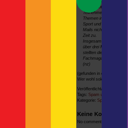
unerwünschte E-Mails 
The Child oder auch: Grogu
erhält, lebt ihrer Studie
Neue Kamerahalterung
Teilnehmer der Studie, 
Neueste Kommentare
Themen in ihrem Postfac
Sport und verloren an G
Britta
zu
Spanien
Mails nicht verschickt 
Rundgang | F!XMBR
zu
Zeit zu.
Kreuzfahrtschiff mit Autodeck
Insgesamt haben etwa 1
Thorsten
zu
ASP
über drei Monate erstre
Thorsten
zu
stellten die Forscher in
actro
zu
Fachmagazins «American
(nz)
(gefunden in der
NETZEIT
Wer wohl solche Studien in
Veröffentlicht/gesichtet 2. 
Tags:
Spam und Security
Kategorie:
Spam und Secur
Keine Kommentar
No comments yet.