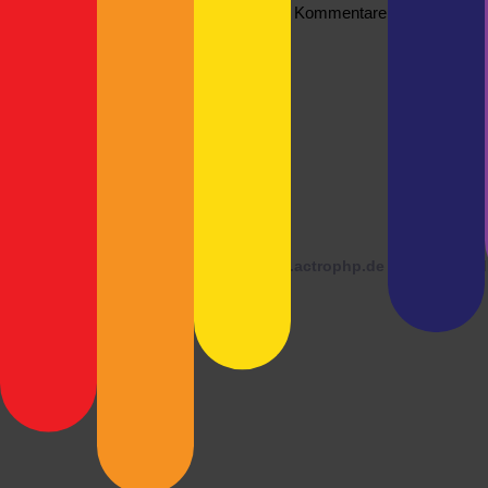
Kommentare sind nicht erla
© 2026 ·
blog.actrophp.de
läuft mit
Word