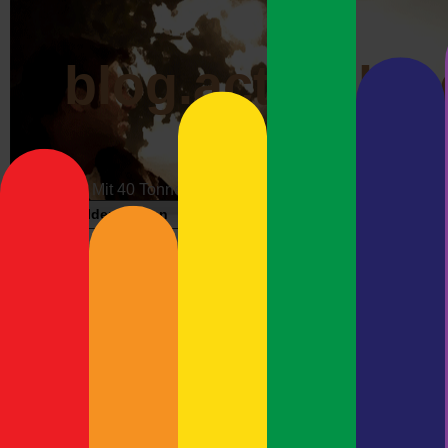
blog.actrophp.
Mit 40 Tonnen über die Datenautobahn
Bildergalerien
Impressum
Werbung
Wunschzet
Esst mehr Dosen
Neueste Beiträge
Die Wissenschaft gel
Erkenntnissen. Kanad
Meshcore-Repeater Preetz-
herausgefunden, dass 
West
Aktivitäten animieren.
Debian Trixie und Keybase –
Kaum zu glauben, aber 
Immer Ärger mit Wayland
Gesundheit des Empfän
Debian 13 (Trixie) und
der Universität von Alb
Ultimaker Cura