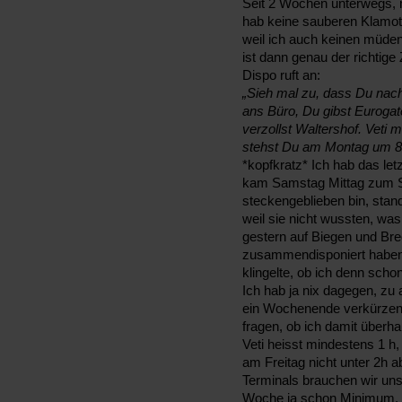
Seit 2 Wochen unterwegs, 
hab keine sauberen Klamott
weil ich auch keinen müde
ist dann genau der richtig
Dispo ruft an:
„Sieh mal zu, dass Du nac
ans Büro, Du gibst Eurogat
verzollst Waltershof. Veti 
stehst Du am Montag um 8.
*kopfkratz* Ich hab das le
kam Samstag Mittag zum St
steckengeblieben bin, sta
weil sie nicht wussten, was
gestern auf Biegen und Brec
zusammendisponiert haben
klingelte, ob ich denn sch
Ich hab ja nix dagegen, zu
ein Wochenende verkürzen
fragen, ob ich damit überha
Veti heisst mindestens 1 h, 
am Freitag nicht unter 2h 
Terminals brauchen wir uns d
Woche ja schon Minimum, a