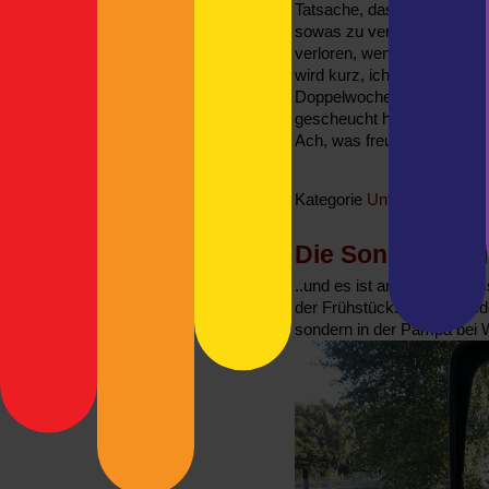
Tatsache, dass die Betabl
sowas zu vermeiden. Davon
verloren, wenn man wieder
wird kurz, ich habe nicht e
Doppelwoche zur Verfügung
gescheucht haben.
Ach, was freue ich mich sc
Kategorie
Unterwegs in Abs
Die Sonne schein
..und es ist arschkalt draus
der Frühstückstisch ist g
sondern in der Pampa bei W