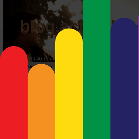
blog.actrophp.
Mit 40 Tonnen über die Datenautobahn
Bildergalerien
Impressum
Werbung
Wunschzet
Archiv der Kate
Absurdistan'
Neueste Beiträge
Meshcore-Repeater Preetz-
Per aspera ad a
West
per aspera ad aspera
Debian Trixie und Keybase –
Hat den Traum zu leben 
Immer Ärger mit Wayland
Per aspera ad aspera, 
Debian 13 (Trixie) und
Und hätt ich es geahnt,
Ultimaker Cura