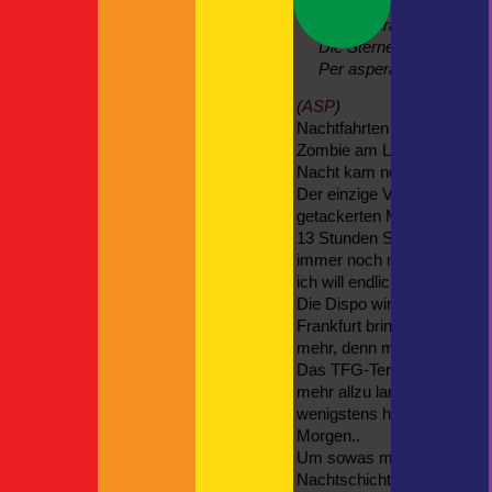
Der Weg ist nie das Ziel,
The Child oder auch: Grogu
Per aspera ad aspera und
Neue Kamerahalterung
Die Sterne fest im Blick
Neueste Kommentare
Per aspera ad aspera, w
Britta
zu
Spanien
(
ASP
)
Rundgang | F!XMBR
zu
Nachtfahrten sind nicht me
Kreuzfahrtschiff mit Autodeck
Zombie am Lenkrad und hat
Thorsten
zu
ASP
Nacht kam noch dazu Nebel 
Thorsten
zu
Der einzige Vorteil war, d
actro
zu
getackerten Mond unsichtb
13 Stunden Schichtzeit wei
immer noch nicht an der R
ich will endlich ins Bett!
Die Dispo wird sich auch fr
Frankfurt bringen und dort 
mehr, denn mit 20 Minuten 
Das TFG-Terminal hat bis 21
mehr allzu lange dauert, ha
wenigstens heute Abend d
Morgen..
Um sowas mache ich mir ke
Nachtschicht nicht ausgesu