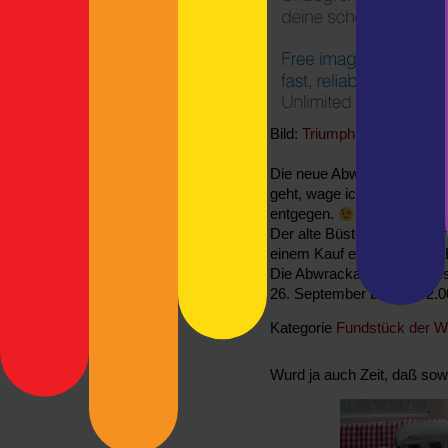
Bild:
Triumph AG
Die neue Abwrackprämie ist
geht, wage ich mal zu bezw
entgegen.
Der alte Büstenhalter ist fü
einem Kauf eines Triumph-
Die Abwrackaktion des Des
26. September bei über 2.0
Kategorie
Fundstück der 
Wurd ja auch Zeit, daß s