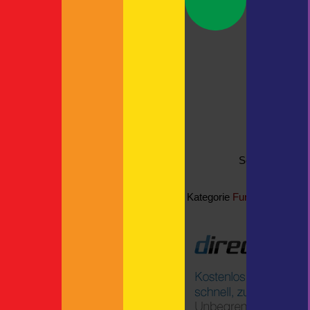
The Child oder auch: Grogu
Neue Kamerahalterung
Neueste Kommentare
Britta
zu
Spanien
Rundgang | F!XMBR
zu
Kreuzfahrtschiff mit Autodeck
Thorsten
zu
ASP
Thorsten
zu
actro
zu
See more
funny
Kategorie
Fundstück der 