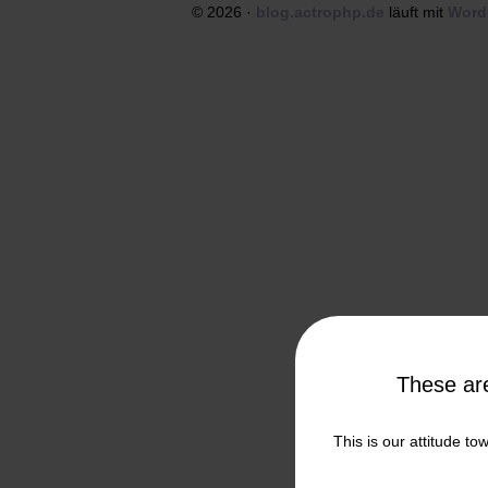
© 2026 ·
blog.actrophp.de
läuft mit
Word
These a
This is our attitude to