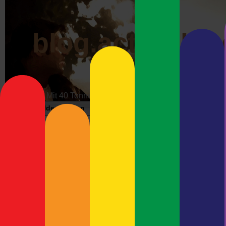
blog.actrophp.
Mit 40 Tonnen über die Datenautobahn
Bildergalerien
Impressum
Werbung
Wunschzet
Archiv der Kate
Woche'
Neueste Beiträge
Meshcore-Repeater Preetz-
Muhahaha
West
Wer kennt sie nicht, die kl
Debian Trixie und Keybase –
Trickfilme einleitet. Auch in
Immer Ärger mit Wayland
noch nicht gefragt, was pas
Debian 13 (Trixie) und
gestampft hat?
Ultimaker Cura